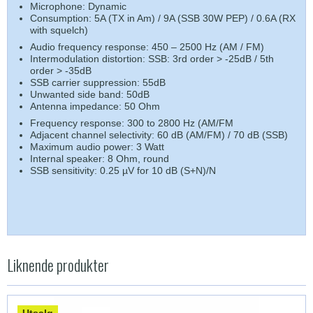
Microphone: Dynamic
Consumption: 5A (TX in Am) / 9A (SSB 30W PEP) / 0.6A (RX
with squelch)
Audio frequency response: 450 – 2500 Hz (AM / FM)
Intermodulation distortion: SSB: 3rd order > -25dB / 5th
order > -35dB
SSB carrier suppression: 55dB
Unwanted side band: 50dB
Antenna impedance: 50 Ohm
Frequency response: 300 to 2800 Hz (AM/FM
Adjacent channel selectivity: 60 dB (AM/FM) / 70 dB (SSB)
Maximum audio power: 3 Watt
Internal speaker: 8 Ohm, round
SSB sensitivity: 0.25 µV for 10 dB (S+N)/N
Liknende produkter
Utsalg