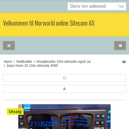
Søk
Velkommen til Norworld online Sitecom AS
Hjem
/
Nettbutikk
/
Amatørradio 10m allmode også cw
/
Jopix Ham-10 10m allmode 40W
Utsalg