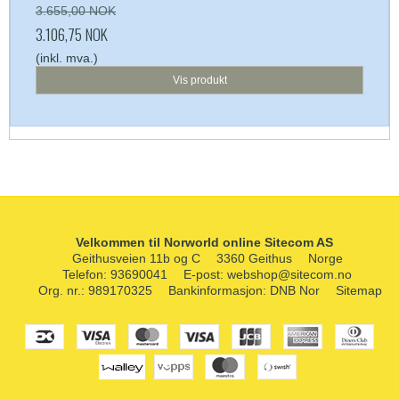
3.655,00 NOK
3.106,75 NOK
(inkl. mva.)
Vis produkt
Velkommen til Norworld online Sitecom AS
Geithusveien 11b og C
3360 Geithus
Norge
Telefon
:
93690041
E-post
:
webshop@sitecom.no
Org. nr.
:
989170325
Bankinformasjon
:
DNB Nor
Sitemap