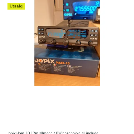
Utsalg
Jopix Ham-10 12m allmode 40W basepakke all include