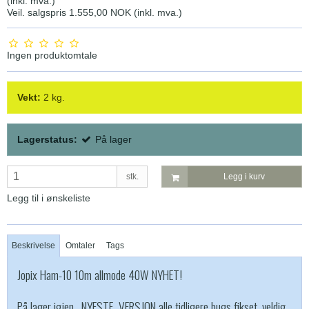
(inkl. mva.)
Veil. salgspris 1.555,00 NOK
(inkl. mva.)
Ingen produktomtale
Vekt:
2
kg.
Lagerstatus:
På lager
stk.
Legg i kurv
Legg til i ønskeliste
Beskrivelse
Omtaler
Tags
Jopix Ham-10 10m allmode 40W
NYHET!
På lager igjen, NYESTE VERSJON alle tidligere bugs fikset, veldig