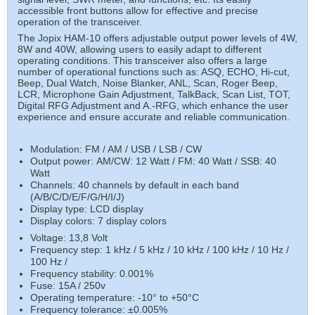
accessible front buttons allow for effective and precise
operation of the transceiver.
The Jopix HAM-10 offers adjustable output power levels of 4W,
8W and 40W, allowing users to easily adapt to different
operating conditions. This transceiver also offers a large
number of operational functions such as: ASQ, ECHO, Hi-cut,
Beep, Dual Watch, Noise Blanker, ANL, Scan, Roger Beep,
LCR, Microphone Gain Adjustment, TalkBack, Scan List, TOT,
Digital RFG Adjustment and A.-RFG, which enhance the user
experience and ensure accurate and reliable communication.
Modulation: FM / AM / USB / LSB / CW
Output power: AM/CW: 12 Watt / FM: 40 Watt / SSB: 40
Watt
Channels: 40 channels by default in each band
(A/B/C/D/E/F/G/H/I/J)
Display type: LCD display
Display colors: 7 display colors
Voltage: 13,8 Volt
Frequency step: 1 kHz / 5 kHz / 10 kHz / 100 kHz / 10 Hz /
100 Hz /
Frequency stability: 0.001%
Fuse: 15A / 250v
Operating temperature: -10° to +50°C
Frequency tolerance: ±0.005%