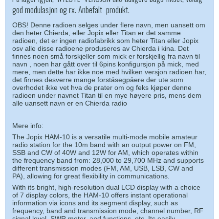
god modulasjon og rx. Anbefalt produkt.
OBS! Denne radioen selges under flere navn, men uansett om
den heter Chierda, eller Jopix eller Titan er det samme
radioen, det er ingen radiofabrikk som heter Titan eller Jopix
osv alle disse radioene produseres av Chierda i kina. Det
finnes noen små forskjeller som mick er forskjellig fra navn til
navn , noen har gått over til 6pins konfigursjon på mick, med
mere, men dette har ikke noe med hvilken versjon radioen har,
det finnes desverre mange forståsegpåere der ute som
overhodet ikke vet hva de prater om og feks kjøper denne
radioen under navnet Titan til en mye høyere pris, mens dem
alle uansett navn er en Chierda radio
Mere info:
The Jopix HAM-10 is a versatile multi-mode mobile amateur
radio station for the 10m band with an output power on FM,
SSB and CW of 40W and 12W for AM, which operates within
the frequency band from: 28,000 to 29,700 MHz and supports
different transmission modes (FM, AM, USB, LSB, CW and
PA), allowing for great flexibility in communications.
With its bright, high-resolution dual LCD display with a choice
of 7 display colors, the HAM-10 offers instant operational
information via icons and its segment display, such as
frequency, band and transmission mode, channel number, RF
signal level, SWR meter, and functions, etc. Its easily