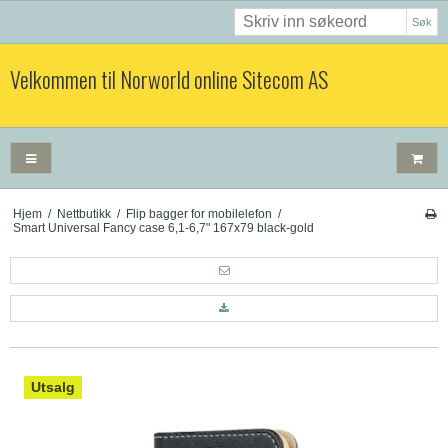
Søk
Velkommen til Norworld online Sitecom AS
Hjem
/
Nettbutikk
/
Flip bagger for mobilelefon
/
Smart Universal Fancy case 6,1-6,7" 167x79 black-gold
Utsalg