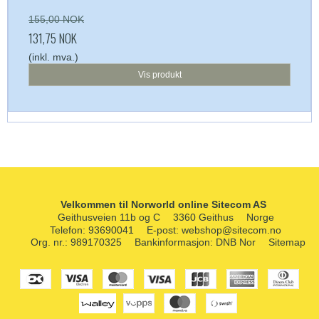
155,00 NOK
131,75 NOK
(inkl. mva.)
Vis produkt
Velkommen til Norworld online Sitecom AS
Geithusveien 11b og C
3360 Geithus
Norge
Telefon
:
93690041
E-post
:
webshop@sitecom.no
Org. nr.
:
989170325
Bankinformasjon
:
DNB Nor
Sitemap