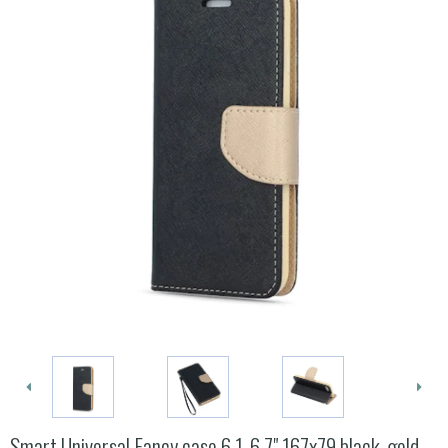
Smart Universal Fancy case 6,1-6,7" 167x79 black-gold