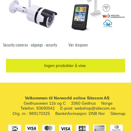
Security cameras - adgangs - security
Vær stasjoner
Ingen produkter å vise.
Velkommen til Norworld online Sitecom AS
Geithusveien 11b og C
3360 Geithus
Norge
Telefon
:
93690041
E-post
:
webshop@sitecom.no
Org. nr.
:
989170325
Bankinformasjon
:
DNB Nor
Sitemap