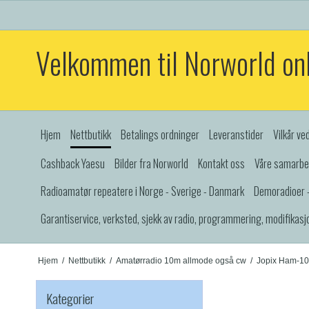
Velkommen til Norworld on
Hjem
Nettbutikk
Betalings ordninger
Leveranstider
Vilkår ve
Cashback Yaesu
Bilder fra Norworld
Kontakt oss
Våre samarbe
Radioamatør repeatere i Norge - Sverige - Danmark
Demoradioer -
Garantiservice, verksted, sjekk av radio, programmering, modifikasj
Hjem
/
Nettbutikk
/
Amatørradio 10m allmode også cw
/
Jopix Ham-10
Kategorier