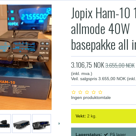
Jopix Ham-10
allmode 40W
basepakke all 
3.106,75 NOK
3.655,00 NOK
(inkl. mva.)
Veil. salgspris 3.655,00 NOK
(inkl
Ingen produktomtale
Vekt:
2
kg.
Lagerstatus:
På lager