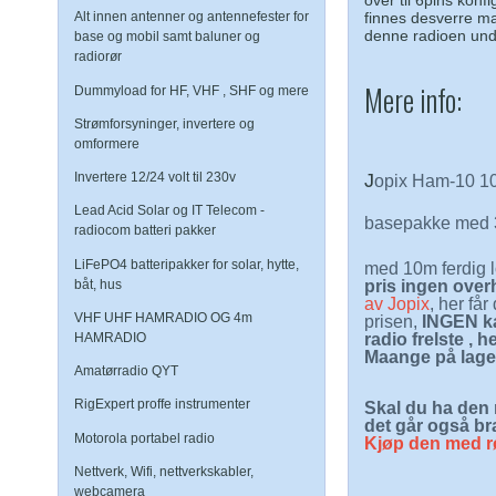
over til 6pins kon
finnes desverre m
Alt innen antenner og antennefester for
denne radioen unde
base og mobil samt baluner og
radiorør
Mere info:
Dummyload for HF, VHF , SHF og mere
Strømforsyninger, invertere og
omformere
J
Invertere 12/24 volt til 230v
opix Ham-10 1
Lead Acid Solar og IT Telecom -
basepakke med 3
radiocom batteri pakker
LiFePO4 batteripakker for solar, hytte,
med 10m ferdig 
båt, hus
pris ingen over
av Jopix
, her få
VHF UHF HAMRADIO OG 4m
prisen,
INGEN ka
HAMRADIO
radio frelste , 
Maange på lager
Amatørradio QYT
RigExpert proffe instrumenter
Skal du ha den 
det går også bra
Motorola portabel radio
Kjøp den med r
Nettverk, Wifi, nettverkskabler,
webcamera