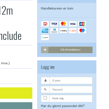
 12m
Handlekurven er tom
include
Gå til handlekurv
. mva.)
Logg inn
Husk mig
Har du glemt passordet ditt?