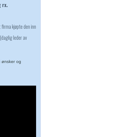
g rx.
 firma kjøpte den inn
 (daglig leder av
Vi ønsker og