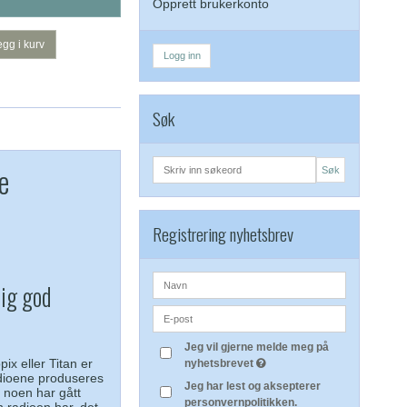
Opprett brukerkonto
gg i kurv
Logg inn
Søk
e
Søk
Registrering nyhetsbrev
dig god
Jeg vil gjerne melde meg på
x eller Titan er
nyhetsbrevet
adioene produseres
Jeg har lest og aksepterer
, noen har gått
personvernpolitikken.