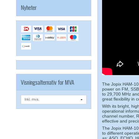
Nyheter
Mere info:
Visningsalternativ for MVA
The Jopix HAM-10 i
power on FM, SSB 
to 29,700 MHz and
great flexibility i
With its bright, hi
operational inform
channel number, RF 
effective and preci
The Jopix HAM-10 o
to different operat
as: ASQ, ECHO, Hi