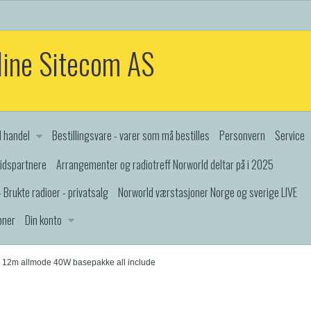
line Sitecom AS
d handel
Bestillingsvare - varer som må bestilles
Personvern
Service
idspartnere
Arrangementer og radiotreff Norworld deltar på i 2025
 Brukte radioer - privatsalg
Norworld værstasjoner Norge og sverige LIVE
oner
Din konto
 12m allmode 40W basepakke all include