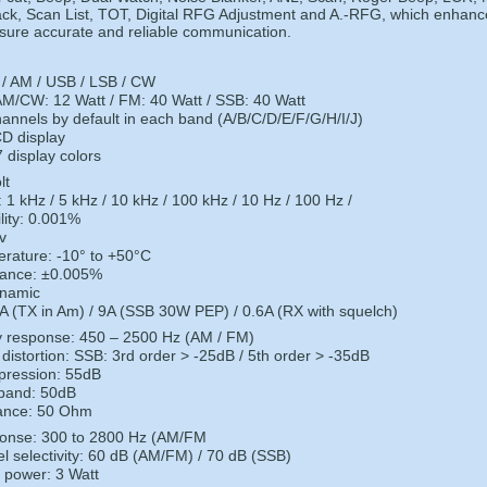
ack, Scan List, TOT, Digital RFG Adjustment and A.-RFG, which enhanc
sure accurate and reliable communication.
 / AM / USB / LSB / CW
M/CW: 12 Watt / FM: 40 Watt / SSB: 40 Watt
annels by default in each band (A/B/C/D/E/F/G/H/I/J)
CD display
7 display colors
lt
 1 kHz / 5 kHz / 10 kHz / 100 kHz / 10 Hz / 100 Hz /
lity: 0.001%
v
rature: -10° to +50°C
rance: ±0.005%
ynamic
 (TX in Am) / 9A (SSB 30W PEP) / 0.6A (RX with squelch)
y response: 450 – 2500 Hz (AM / FM)
distortion: SSB: 3rd order > -25dB / 5th order > -35dB
pression: 55dB
band: 50dB
ance: 50 Ohm
onse: 300 to 2800 Hz (AM/FM
l selectivity: 60 dB (AM/FM) / 70 dB (SSB)
power: 3 Watt