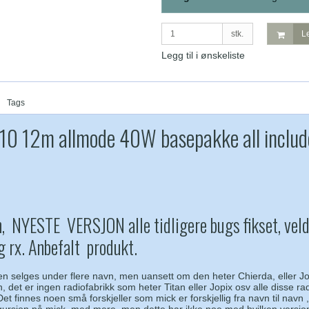
stk.
Le
Legg til i ønskeliste
Tags
10 12m allmode 40W basepakke all includ
n, NYESTE VERSJON alle tidligere bugs fikset, vel
 rx. Anbefalt produkt.
 selges under flere navn, men uansett om den heter Chierda, eller Jopi
 det er ingen radiofabrikk som heter Titan eller Jopix osv alle disse r
Det finnes noen små forskjeller som mick er forskjellig fra navn til navn 