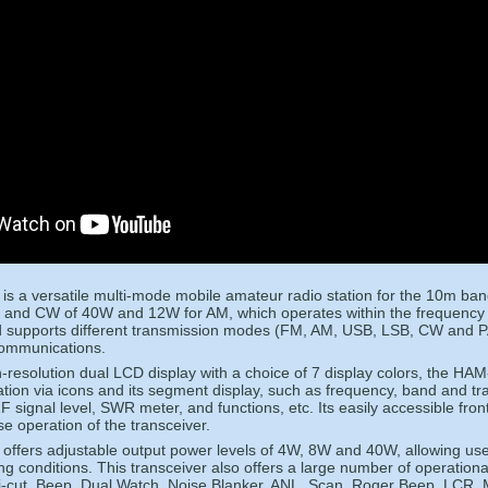
s a versatile multi-mode mobile amateur radio station for the 10m ban
and CW of 40W and 12W for AM, which operates within the frequency
 supports different transmission modes (FM, AM, USB, LSB, CW and PA
n communications.
gh-resolution dual LCD display with a choice of 7 display colors, the HAM
ation via icons and its segment display, such as frequency, band and 
signal level, SWR meter, and functions, etc. Its easily accessible front
se operation of the transceiver.
ffers adjustable output power levels of 4W, 8W and 40W, allowing user
ing conditions. This transceiver also offers a large number of operation
-cut, Beep, Dual Watch, Noise Blanker, ANL, Scan, Roger Beep, LCR,