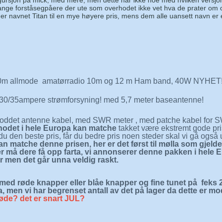
figursjon på mick, med mere, men dette har ikke noe med hvilken versjo
ange forståsegpåere der ute som overhodet ikke vet hva de prater om 
r navnet Titan til en mye høyere pris, mens dem alle uansett navn er 
0m allmode amatørradio 10m og 12 m Ham band, 40W
NYHET! 
0/35ampere strømforsyning! med 5,7 meter baseantenne!
loddet antenne kabel, med SWR meter , med patche kabel for 
hodet i hele Europa kan matche
takket være ekstremt gode pr
r du den beste pris, får du bedre pris noen steder skal vi gå også
n matche denne prisen, her er det først til mølla som gjeld
her må dere få opp farta, vi annonserer denne pakken i hele E
 men det går unna veldig raskt.
med røde knapper eller blåe knapper og fine tunet på feks
, men vi har begrenset antall av det på lager da dette er mod
øde? det er snart JUL?