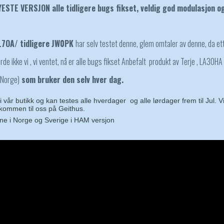
YESTE VERSJON alle tidligere bugs fikset, veldig god modulasjon o
L7OA/ tidligere JW0PK
har selv testet denne, glem omtaler av denne, da ett
orde ikke vi , vi ventet, nå er alle bugs fikset Anbefalt produkt av Terje , LA3OHA
 Norge)
som bruker den selv hver dag.
i vår butikk og kan testes alle hverdager og alle lørdager frem til Jul. 
ommen til oss på Geithus.
ne i Norge og Sverige i HAM versjon