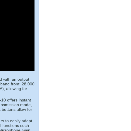
d with an output
 band from: 28,000
), allowing for
-10 offers instant
transmission mode,
 buttons allow for
s to easily adapt
al functions such
 Microphone Gain