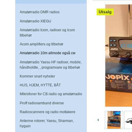
Utsalg
Amatørradio DMR radios
Amatørradio XIEGU
Amatørradio Icom, radioer og Icom
tilbehør
Acom amplifiers og tilbehør
Amatørradio 10m allmode også cw
Amatørradio Yaesu HF radioer, mobile,
håndholdte, , programvare og tilbehør
Kommer snart nyheter
HUS, HJEM, HYTTE, BÅT
Mikrofoner for CB radio og amatørradio
Proff radiosamband diverse
Radioscannere og radio mottakere
Antenne rotorer, Yaesu, Sharman,
hygain