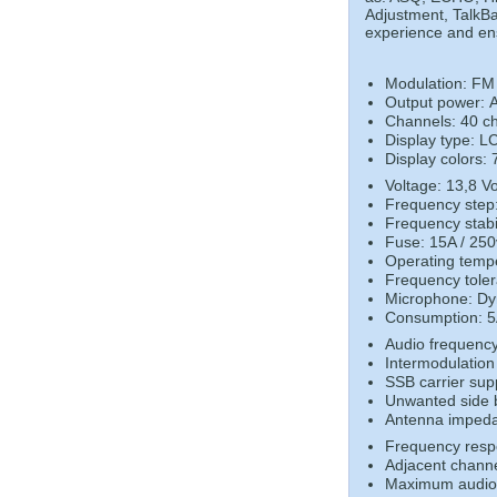
Adjustment, TalkB
experience and en
Modulation: FM
Output power: A
Channels: 40 ch
Display type: L
Display colors: 
Voltage: 13,8 Vo
Frequency step:
Frequency stabi
Fuse: 15A / 250
Operating tempe
Frequency tole
Microphone: D
Consumption: 5A
Audio frequenc
Intermodulation 
SSB carrier sup
Unwanted side 
Antenna imped
Frequency resp
Adjacent channe
Maximum audio 