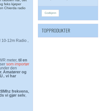
n radioen har, det
og feks kjøper
en Chierda radio
Godkjenn
TOPPRODUKTER
10-12m Radio ,
SWR meter,
til en
iser
som importør
 under den
er. Amatører og
U.. vi har
 28Mhz frekvens,
s vi gjør selv
,