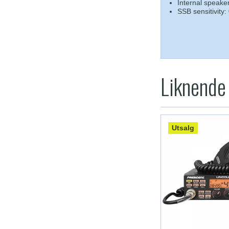
Internal speake
SSB sensitivity
Liknende
Utsalg