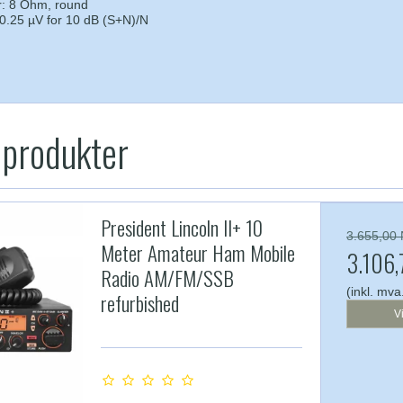
r: 8 Ohm, round
: 0.25 µV for 10 dB (S+N)/N
 produkter
President Lincoln II+ 10
3.655,00
Meter Amateur Ham Mobile
3.106
Radio AM/FM/SSB
(inkl. mva
refurbished
V