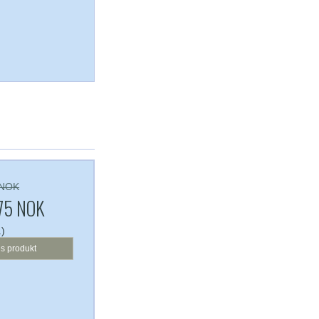
 NOK
,75 NOK
.)
is produkt