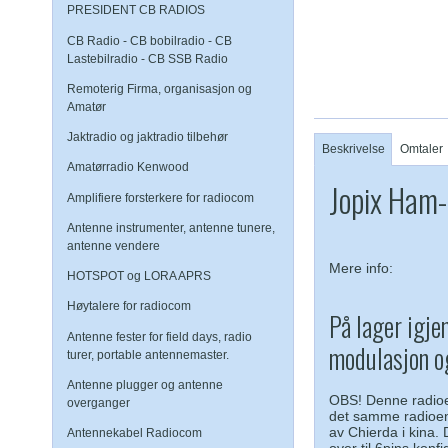
PRESIDENT CB RADIOS
CB Radio - CB bobilradio - CB
Lastebilradio - CB SSB Radio
Remoterig Firma, organisasjon og
Amatør
Jaktradio og jaktradio tilbehør
Beskrivelse
Omtaler
Amatørradio Kenwood
Jopix Ham-
Amplifiere forsterkere for radiocom
Antenne instrumenter, antenne tunere,
antenne vendere
Mere info:
HOTSPOT og LORA APRS
Høytalere for radiocom
På lager igje
Antenne fester for field days, radio
modulasjon og
turer, portable antennemaster.
Antenne plugger og antenne
OBS! Denne radioen
overganger
det samme radioen,
av Chierda i kina. 
Antennekabel Radiocom