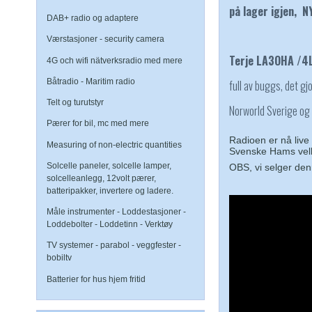
på lager igjen, N
DAB+ radio og adaptere
Værstasjoner - security camera
Terje LA3OHA /4
4G och wifi nätverksradio med mere
Båtradio - Maritim radio
full av buggs, det gj
Telt og turutstyr
Norworld Sverige og
Pærer for bil, mc med mere
Radioen er nå live 
Measuring of non-electric quantities
Svenske Hams velk
Solcelle paneler, solcelle lamper,
OBS, vi selger den
solcelleanlegg, 12volt pærer,
batteripakker, invertere og ladere.
Måle instrumenter - Loddestasjoner -
Loddebolter - Loddetinn - Verktøy
TV systemer - parabol - veggfester -
bobiltv
Batterier for hus hjem fritid