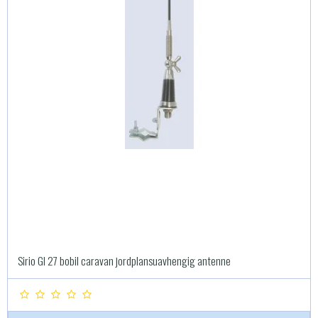
Sirio Gl 27 bobil caravan jordplansuavhengig antenne