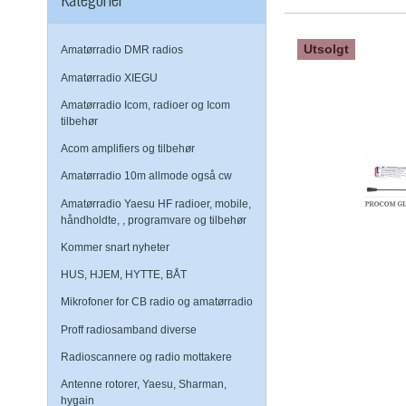
Utsolgt
Amatørradio DMR radios
Amatørradio XIEGU
Amatørradio Icom, radioer og Icom
tilbehør
Acom amplifiers og tilbehør
Amatørradio 10m allmode også cw
Amatørradio Yaesu HF radioer, mobile,
håndholdte, , programvare og tilbehør
Kommer snart nyheter
HUS, HJEM, HYTTE, BÅT
Mikrofoner for CB radio og amatørradio
Proff radiosamband diverse
Radioscannere og radio mottakere
Antenne rotorer, Yaesu, Sharman,
hygain