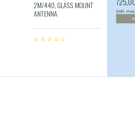
725,0
2M/440, GLASS MOUNT
ANTENNA
(inkl. mva
V