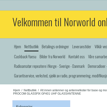
Velkommen til Norworld on
Hjem
Nettbutikk
Betalings ordninger
Leveranstider
Vilkår ve
Cashback Yaesu
Bilder fra Norworld
Kontakt oss
Våre samarbe
Radioamatør repeatere i Norge - Sverige - Danmark
Demoradioer -
Garantiservice, verksted, sjekk av radio, programmering, modifikasj
Hjem
/
Nettbutikk
/
Alt innen antenner og antennefester for base og mo
PROCOM GLASSFIX GF401 UHF GLASSANTENNE
Kategorier