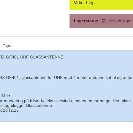
Vekt:
1
kg.
Lagerstatus:
Ikke på lager
Tags
IX GF401 UHF GLASSANTENNE.
GF401, glassantenne for UHF med 4 meter antenne kabel og ante
 MHz.
or montering på bilvindu feks sidevindu, antennen tar meget liten plass
el og plugger.Glassantenne.
 dBd (2,15