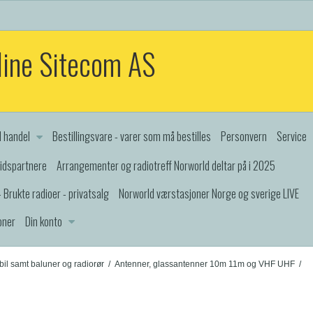
line Sitecom AS
d handel
Bestillingsvare - varer som må bestilles
Personvern
Service
idspartnere
Arrangementer og radiotreff Norworld deltar på i 2025
 Brukte radioer - privatsalg
Norworld værstasjoner Norge og sverige LIVE
oner
Din konto
bil samt baluner og radiorør
/
Antenner, glassantenner 10m 11m og VHF UHF
/