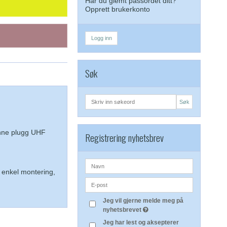
Har du glemt passordet ditt?
Opprett brukerkonto
Logg inn
Søk
Søk
nne plugg UHF
Registrering nyhetsbrev
, enkel montering,
Jeg vil gjerne melde meg på
nyhetsbrevet
Jeg har lest og aksepterer