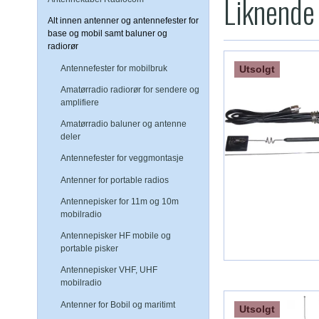
Liknende
Alt innen antenner og antennefester for
base og mobil samt baluner og
radiorør
Utsolgt
Antennefester for mobilbruk
Amatørradio radiorør for sendere og
amplifiere
Amatørradio baluner og antenne
deler
Antennefester for veggmontasje
Antenner for portable radios
Antennepisker for 11m og 10m
mobilradio
Antennepisker HF mobile og
portable pisker
Antennepisker VHF, UHF
mobilradio
Antenner for Bobil og maritimt
Utsolgt