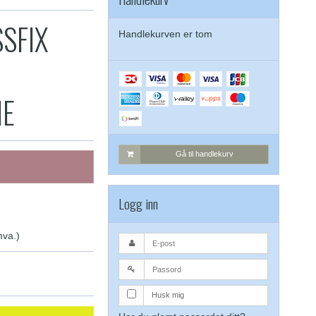
SFIX
Handlekurven er tom
NE
Gå til handlekurv
Logg inn
mva.)
Husk mig