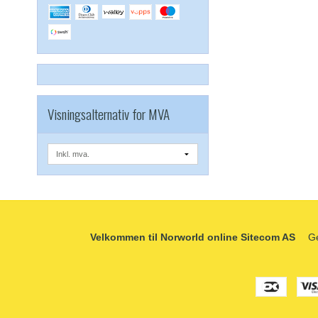
Visningsalternativ for MVA
Velkommen til Norworld online Sitecom AS
Ge